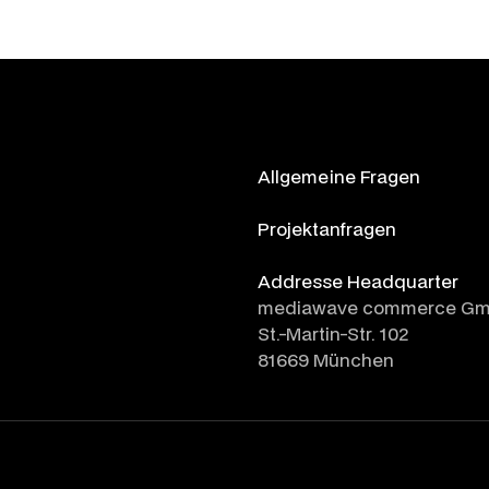
Allgemeine Fragen
info@mediawave.de
Projektanfragen
sales@mediawave.de
Addresse Headquarter
mediawave commerce G
St.-Martin-Str. 102
81669 München