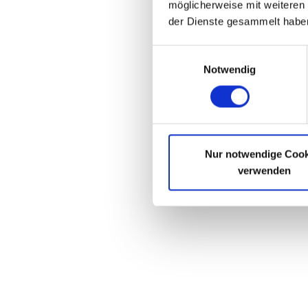
möglicherweise mit weiteren
der Dienste gesammelt haben
Einwilligungsauswahl
Notwendig
Im digitalen Han
Nur notwendige Cook
organisatorisch
verwenden
Lage sein, ihr d
Journey zunehme
digitalen Ökonom
dieser Architekt
Infrastruktur au
Experience effiz
gehört auch eine
Wenn es um die W