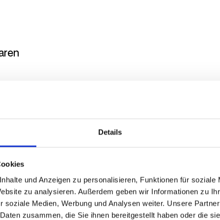
aren
n Sie dabei, den unternehmerischen Wert Ihrer Digital-
 auszuschöpfen – mit klaren Entscheidungen, fundierter
Details
, die Ihr Wachstumlangfristig trägt.
 & Software-Auswahl
Cookies
 Ihre Anforderungen und vergleichen passende E-Comme
nhalte und Anzeigen zu personalisieren, Funktionen für soziale
eutral, methodisch und verständlich. Inklusive:Entschei
Website zu analysieren. Außerdem geben wir Informationen zu I
Long- und Shortlist.
r soziale Medien, Werbung und Analysen weiter. Unsere Partner
e- & Architekturberatung
 Daten zusammen, die Sie ihnen bereitgestellt haben oder die s