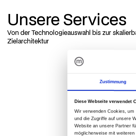
Unsere Services
Von der Technologieauswahl bis zur skalierb
Zielarchitektur
Wir unterstütze
Technologie voll
Zustimmung
einer Architektur
Plattform-
Diese Webseite verwendet 
Wir analysieren
Wir verwenden Cookies, um I
und Anbieter – n
und die Zugriffe auf unsere 
Marktübersicht, 
Website an unsere Partner fü
Technologi
möglicherweise mit weiteren