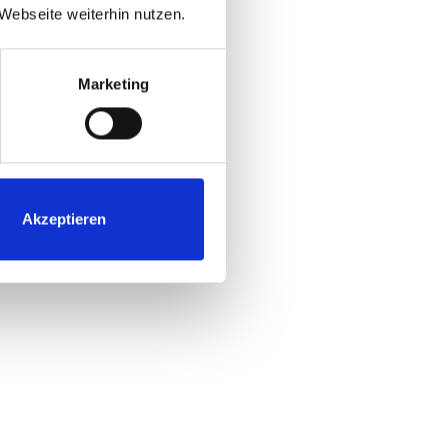
ss, Cloud-native
Webseite weiterhin nutzen.
talen Reife und
ibel erweiterbar
Marketing
atenflüsse – mit
iale zu
zusammenspielen
Akzeptieren
e für Management
n, TCO- und ROI-
ess- und
e Machbarkeit
uf aufbauend
twortlichkeiten