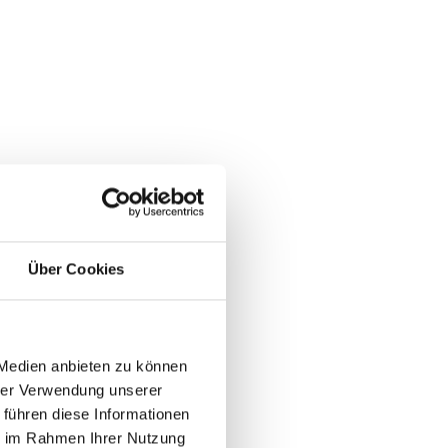
Commerce-
 Auswahl und
Über Cookies
rce Technologien
 Medien anbieten zu können
dungsmatrix,
hrer Verwendung unserer
 führen diese Informationen
ie im Rahmen Ihrer Nutzung