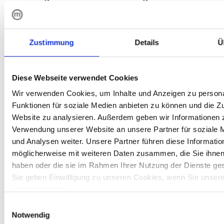
realisieren konnten. Die neue Plattform
ermöglicht uns nun, Inhalte deutlich effizienter
zu pflegen und unser Geschäft international
Zustimmung
Details
Ü
sowie zukunftsfähig auszurichten. Für die
partnerschaftliche Zusammenarbeit und
insbesondere die kompetente
Diese Webseite verwendet Cookies
Beratungsleistung sind wir mediawave sehr
Wir verwenden Cookies, um Inhalte und Anzeigen zu persona
dankbar.
Funktionen für soziale Medien anbieten zu können und die Zu
Website zu analysieren. Außerdem geben wir Informationen z
Verwendung unserer Website an unsere Partner für soziale
und Analysen weiter. Unsere Partner führen diese Informatio
Michael Berkhan
möglicherweise mit weiteren Daten zusammen, die Sie ihnen 
E-Commerce Leiter bei Weinmann & Schanz
haben oder die sie im Rahmen Ihrer Nutzung der Dienste g
Sie geben Einwilligung zu unseren Cookies, wenn Sie unser
weiterhin nutzen.
Einwilligungsauswahl
Notwendig