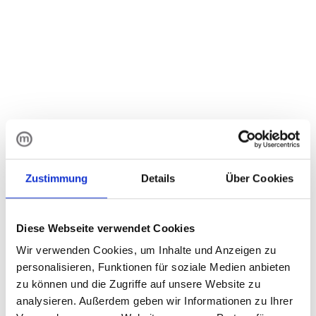
modernisieren und
langfristig
Betriebskosten senken
Veraltete Systeme, hohe Wartungskosten und
eingeschränkte Innovationsmöglichkeiten? Viele
Unternehmen stehen vor der Herausforderung, ihre IT-
Infrastruktur fit für die Zukunft zu machen, ohne hohe Risiken
und Kosten einzugehen. In unserem Live-Webinar zeigen
Ihnen
Martin Lingens
und
Hubertus Graf von Bentzel
, wie
Zustimmung
Details
Über Cookies
Sie mit
Shopware
und einem strategischen Ansatz
schrittweise modernisieren, technische Schulden abbauen
und Ihre Plattform nachhaltig optimieren.
Key Takeaways – Das erwartet
Diese Webseite verwendet Cookies
dich im Webinar:
Wir verwenden Cookies, um Inhalte und Anzeigen zu
personalisieren, Funktionen für soziale Medien anbieten
1. Herausforderungen & Chancen im E-Commerce
zu können und die Zugriffe auf unsere Website zu
Hohe Wartungskosten durch veraltete Systeme
analysieren. Außerdem geben wir Informationen zu Ihrer
Abhängigkeiten von einzelnen Dienstleistern & Vendor-